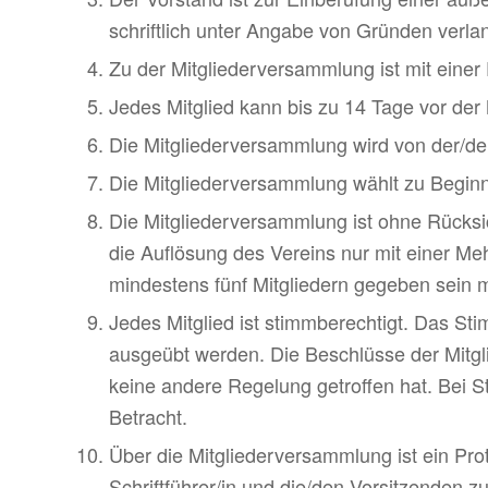
schriftlich unter Angabe von Gründen verlan
Zu der Mitglie­der­ver­samm­lung ist mit eine
Jedes Mitglied kann bis zu 14 Tage vor der M
Die Mitglie­der­ver­samm­lung wird von der/de
Die Mitgliederversammlung wählt zu Beginn j
Die Mitgliederversammlung ist ohne Rücksi
die Auflösung des Vereins nur mit einer M
mindestens fünf Mitgliedern gegeben sein 
Jedes Mitglied ist stimm­be­rech­tigt. Das St
ausgeübt werden. Die Beschlüsse der Mitglied
keine andere Rege­lung getroffen hat. Bei S
Betracht.
Über die Mitglie­der­ver­samm­lung ist ein Pro
Schrift­führer/in und die/den Vorsit­zenden z