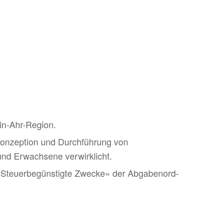
in-Ahr-Region.
Konzeption und Durchführung von
und Erwachsene verwirklicht.
Steu­er­be­güns­tigte Zwecke« der Abga­ben­ord­