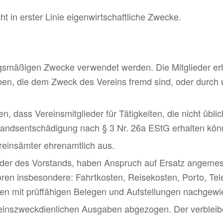
ht in erster Linie eigen­wirt­schaft­liche Zwecke.
ungs­mä­ßigen Zwecke verwendet werden. Die Mitglieder e
en, die dem Zweck des Vereins fremd sind, oder durch u
, dass Vereinsmitglieder für Tätigkeiten, die nicht üb
andsentschädigung nach § 3 Nr. 26a EStG erhalten kön
ereinsämter ehrenamtlich aus.
lieder des Vorstands, haben Anspruch auf Ersatz angemes
ören insbesondere: Fahrtkosten, Reisekosten, Porto, Tel
n mit prüffähigen Belegen und Aufstellungen nachgew
einszweckdienlichen Ausgaben abgezogen. Der verbleib