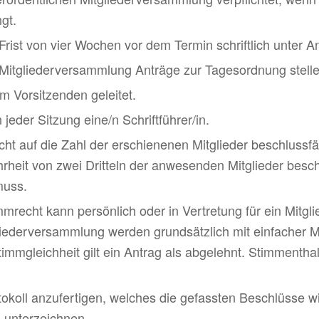
gt.
r Frist von vier Wochen vor dem Termin schrift­lich unter 
itglie­der­ver­samm­lung Anträge zur Tages­ord­nung stell
m Vorsit­zenden geleitet.
eder Sitzung eine/n Schriftführer/in.
cht auf die Zahl der erschienenen Mitglieder beschluss
ehrheit von zwei Dritteln der anwesenden Mitglieder be
muss.
immrecht kann persönlich oder in Vertretung für ein Mitgli
erversamm­lung werden grund­sätz­lich mit einfa­cher Meh
timm­gleich­heit gilt ein Antrag als abge­lehnt. Stimmen
to­koll anzu­fer­tigen, welches die gefassten Beschlüsse wi
u unter­zeichnen.