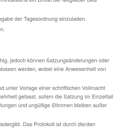
Angabe der Tages­ord­nung einzu­laden.
en.
fähig, jedoch können Satzungsänderungen oder
schlossen werden, wobei eine Anwesenheit von
ed unter Vorlage einer schriftlichen Vollmacht
r­heit gefasst, sofern die Satzung im Einzel­fall
thaltungen und ungültige Stimmen bleiben außer
eder­gibt. Das Proto­koll ist durch die/den